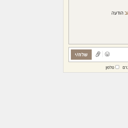
ב
הודעה
שלח/י
רם
טלפון
ות ממנויות/ים בלבד