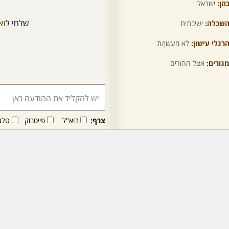
הן:
ישראל
שלחי ל
זא
שכלה:
ישיבתית
רגלי עישון:
לא מעשן/ת
גורים:
אצל ההורים
צרף:
דוא"ל
פייסבוק
טלג
חבר/ה זה/ו מקבל/ת פני
לרכישת מנוי - לחץ/י כאן