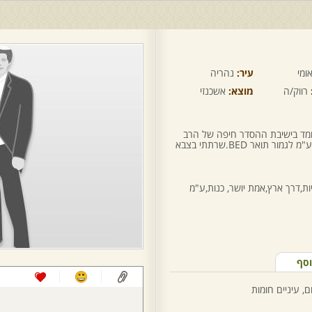
ומי
עיר:
נהריה
רווק/ה
מוצא:
אשכנזי
ב יקובובסקי מנהריה בן 22.6. לומד בישיבת ההסדר חיפה של הרב
זייני- שיעור ה'. שנה ד' במכללת שאנן ע"מ לגמור תואר BED.שרתתי בצבא
ת,דרך ארץ,אמת יושר, כנות,ע"מ
וסף
, עיניים חומות