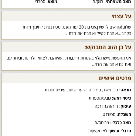
מצב משפחתי:
רווק/ה
מוצא:
ספרדי
על עצמי
שלום!קוראים לי שירן,אני בת 20 עוד מעט..סטודנטית לחינוך מיוחד
בקרוב...אוהבת לטייל ואוהבת את הדת..
על בן הזוג המבוקש:
אני מחפשת מישו מלא בשמחת חיים,ודתי, שאוהבת לצחוק ולהינות וביחד עם
זאת גם אוהב את הדת..
פרטים אישיים
מראה:
טוב מאוד, גוף רזה, שיער שחור, עיניים חומות.
כיסוי ראש:
כובע/מטפחת
עיסוק:
הוראה,הדרכה
השכלה:
סטודנט
מצב כלכלי:
מבוסס/ת
הרגלי עישון:
לא מעשן/ת