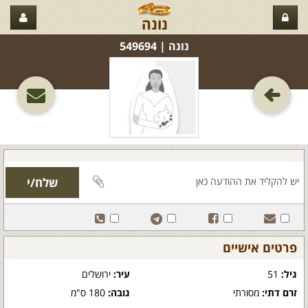
נונה
נונה‏ | 549694
פרטים אישיים
גיל:
51
עיר:
ירושלים
זרם דתי:
מסורתי
גובה:
180 ס"מ