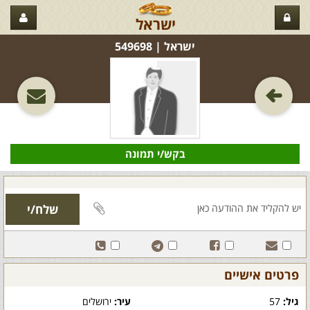
ישראל
ישראל‏ | 549698
בקש/י תמונה
פרטים אישיים
גיל:
57
עיר:
ירושלים