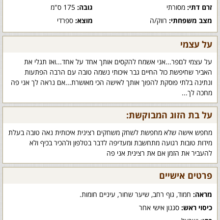
זרם דתי:
מסורתי
גובה:
175 ס"מ
מצב משפחתי:
רווק/ה
מוצא:
ספרדי
על עצמי
על עצמי לםפר...אני אשמח להקסים אותך אחד על אחד...ואז תגלי את
האביר שחיפשת כול החיים גבר איכותי נשמה טובה עם הרבה הפתעות
ונתינה בלתי פוסקת להפוך אותך לאישה הכי מאושרת...אם נראה לך אני פה
מחכה לך...
על בת הזוג המבוקשת:
מחפש אישה שלא מחפשת לשחק משחקים רצינית איכותית נאה טובה בעלת
מידות טובות רגועה מתחשבת ומעדיפה לדבר בטלפון ולהכיר בכיף ולא
להעביר את הזמן אם את רצינית אני פה
פרטים אישיים
מראה:
חמוד, גוף רחב, שיער שחור, עיניים חומות.
כיסוי ראש:
סגנון אישי אחר