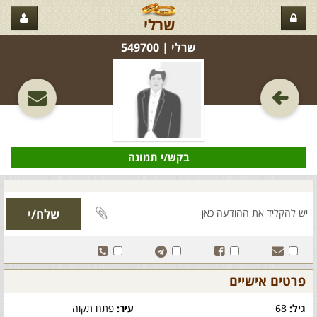
שרלי
שרלי‏ | 549700
בקש/י תמונה
פרטים אישיים
גיל:
68
עיר:
פתח תקוה