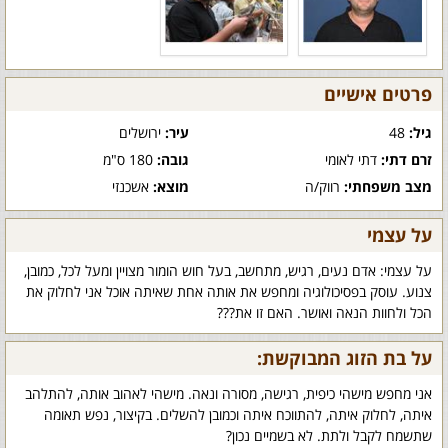
פרטים אישיים
גיל:
48
עיר:
ירושלים
זרם דתי:
דתי לאומי
גובה:
180 ס"מ
מצב משפחתי:
רווק/ה
מוצא:
אשכנזי
על עצמי
על עצמי: אדם נעים, רגיש, מתחשב, בעל חוש הומור מצויין ומעל לכל, כמובן,
צנוע. עוסק בפסיכולוגיה ומחפש את אותה אחת שאיתה אוכל אני לחלוק את
הכל ולחוות הנאה ואושר. האם זו את???
על בת הזוג המבוקשת:
אני מחפש מישהי כיפית, רגישה, מסורה ונאה. מישהי לאהוב אותה, להתלהב
איתה, לחלוק איתה, להתווכח איתה וכמובן להשלים. בקיצור, נפש תאומה
שתשמח לקבל ולתת. לא בשמיים נכון?