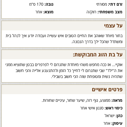
זרם דתי:
מסורתי
גובה:
170 ס"מ
מצב משפחתי:
רווק/ה
מוצא:
אחר
על עצמי
בחור מיוחד שאוהב את החיים הטובים איש עשייה ועבודה יודע איך לנהל בית
ומשתדל שהכל ילך בדרך הנכונה.
על בת הזוג המבוקשת:
אוקיי... אז ככה מחפש משהי מיוחדת שתגרום לי לפרפרים בבטן שתוציא ממני
את ה"ילד" שבי שתגרום לי לחייך כל הזמן ולהתגעגע אלייה והכי חשוב
שתהיה נשית ומטופחת שזה הכי חשוב בשבילי.
פרטים אישיים
מראה:
ממוצע, גוף רזה, שיער שחור, עיניים שחורות.
כיסוי ראש:
סגנון אישי אחר
כהן:
ישראל
עיסוק:
אחר