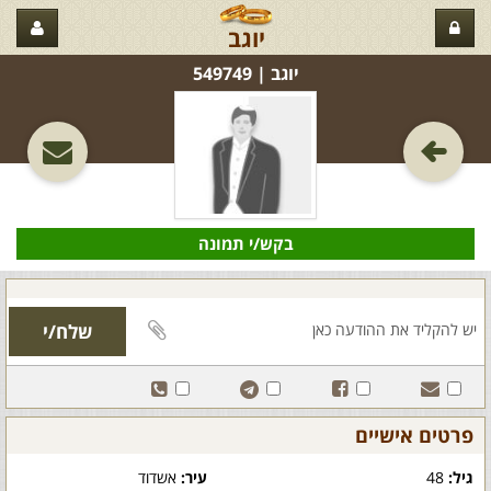
יוגב
יוגב‏ | 549749
בקש/י תמונה
פרטים אישיים
גיל:
48
עיר:
אשדוד