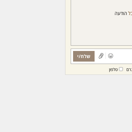
בל
הודעה
שלח/י
רם
טלפון
ות ממנויות/ים בלבד