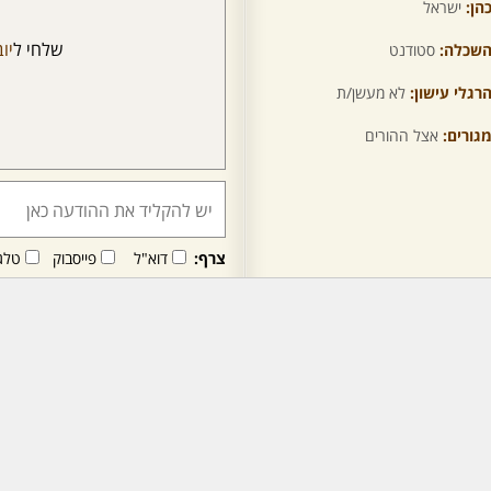
הן:
ישראל
שלחי ל
יו
שכלה:
סטודנט
רגלי עישון:
לא מעשן/ת
גורים:
אצל ההורים
צרף:
דוא"ל
פייסבוק
טלג
חבר/ה זה/ו מקבל/ת פני
לרכישת מנוי - לחץ/י כאן