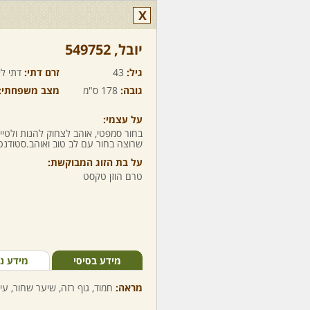
X
יובל,‏ 549752
גיל:
43
זרם דתי:
דתי לא
גובה:
178 ס"מ
מצב משפחתי:
על עצמי:
בחור סמפטי, אוהב לצחוק להנות ולטיי
שרוצה בחור עם לב טוב ואוהב.סטודנט 
על בת הזוג המבוקשת:
טרם הוזן טקסט
מידע בסיסי
מידע נ
מראה:
חמוד, גוף רזה, שיער שחור, עינ