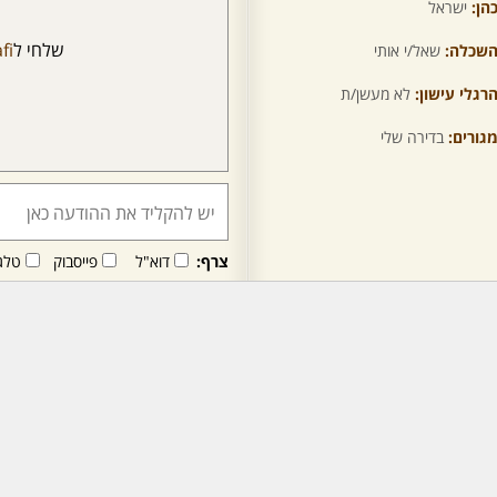
הן:
ישראל
שלחי ל
fi
שכלה:
שאל/י אותי
רגלי עישון:
לא מעשן/ת
גורים:
בדירה שלי
צרף:
דוא"ל
פייסבוק
טלג
חבר/ה זה/ו מקבל/ת פני
לרכישת מנוי - לחץ/י כאן