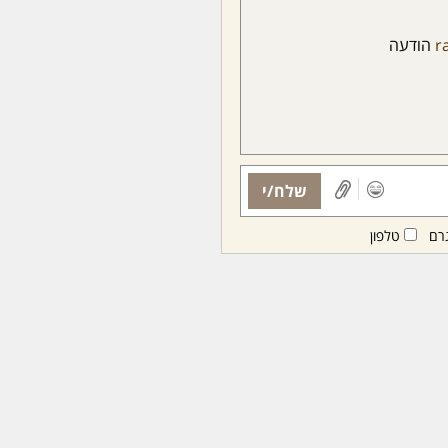
ra
הודעה
שלח/י
רם
טלפון
ות ממנויות/ים בלבד