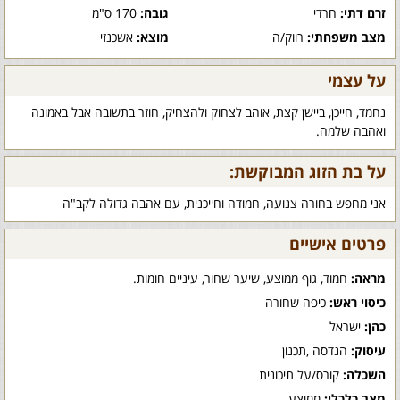
זרם דתי:
חרדי
גובה:
170 ס"מ
מצב משפחתי:
רווק/ה
מוצא:
אשכנזי
על עצמי
נחמד, חייכן, ביישן קצת, אוהב לצחוק ולהצחיק, חוזר בתשובה אבל באמונה
ואהבה שלמה.
על בת הזוג המבוקשת:
אני מחפש בחורה צנועה, חמודה וחייכנית, עם אהבה גדולה לקב"ה
פרטים אישיים
מראה:
חמוד, גוף ממוצע, שיער שחור, עיניים חומות.
כיסוי ראש:
כיפה שחורה
כהן:
ישראל
עיסוק:
הנדסה ,תכנון
השכלה:
קורס/על תיכונית
מצב כלכלי:
ממוצע