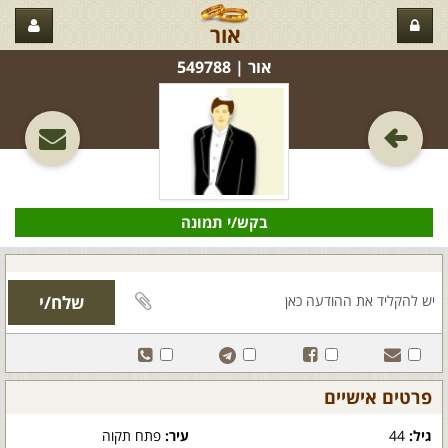
אור
אור‏ | 549788
בקש/י תמונה
פרטים אישיים
גיל:
44
עיר:
פתח תקוה