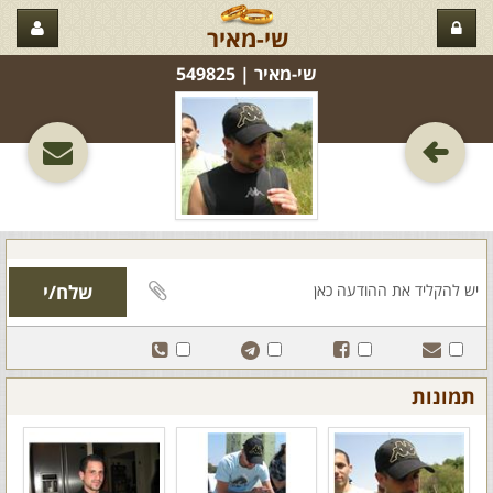
שי-מאיר
שי-מאיר‏ | 549825
תמונות