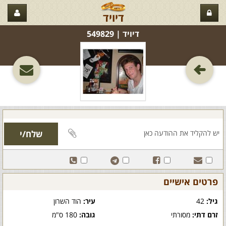
דיויד
דיויד‏ | 549829
פרטים אישיים
גיל:
42
עיר:
הוד השרון
זרם דתי:
מסורתי
גובה:
180 ס"מ