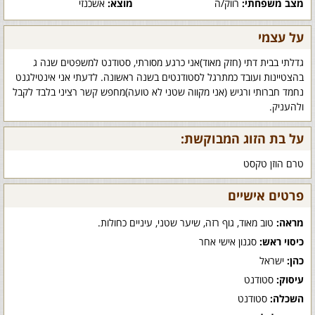
מצב משפחתי:
רווק/ה
מוצא:
אשכנזי
על עצמי
גדלתי בבית דתי (חזק מאוד)אני כרגע מסורתי, סטודנט למשפטים שנה ג
בהצטיינות ועובד כמתרגל לסטודנטים בשנה ראשונה. לדעתי אני אינטילגנט
נחמד חברותי ורגיש (אני מקווה שטני לא טועה)מחפש קשר רציני בלבד לקבל
ולהעניק.
על בת הזוג המבוקשת:
טרם הוזן טקסט
פרטים אישיים
מראה:
טוב מאוד, גוף רזה, שיער שטני, עיניים כחולות.
כיסוי ראש:
סגנון אישי אחר
כהן:
ישראל
עיסוק:
סטודנט
השכלה:
סטודנט