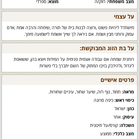
מצב משפחתי:
רווק/ה
מוצא:
ספרדי
על עצמי
מישתדל ליהיות פשוט ,ורוצה לבנות בית של תורה ,שימחה והרבה אמת ,אדם
עמוק ורוחני מבין ושמח. אם ניראה לך שייך אשמח לישמועה מימך.
על בת הזוג המבוקשת:
רוחנית שמחה אם עבודה אצמית פנימית על המידות ויוצא בהן, ששואפת
ליגדול ,ולהידבק בזיבו המתוק של השם יתברך בלי פשרות
פרטים אישיים
מראה:
חמוד, גוף רזה, שיער שחור, עיניים שחורות.
כיסוי ראש:
כיפה סרוגה
כהן:
ישראל
עיסוק:
אחר
השכלה:
קורס/על תיכונית
מצב כלכלי:
ממוצע