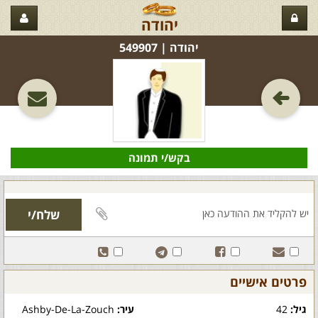
יהודה
יהודה‏ | 549907
בקש/י תמונה
פרטים אישיים
גיל:
42
עיר:
Ashby-De-La-Zouch