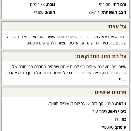
זרם דתי:
מסורתי
גובה:
178 ס"מ
מצב משפחתי:
רווק/ה
מוצא:
ספרדי
על עצמי
בחור אמיד ניראה מצוין גר בדירה שלי מחפש אישה נאה מאד בעלת השכלה
שנקים בית נאמן המושתת על ערכים ומצוות וילדים יפים וחכמים
על בת הזוג המבוקשת:
אשה יפה ומענינת שיהיה כיף להיות איתה שתהיה החברה הכי טובה שלי
שנקים בית חזק ונאמן שנגדל ילדים בעלי מידות טובות וכל הזמן תהיה אהבה
בבית
פרטים אישיים
מראה:
מצויין, גוף רזה, שיער שחור, עיניים חומות.
כיסוי ראש:
כיפת עור
כהן:
לוי
עיסוק:
טקסטיל