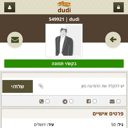
dudi
dudi‏ | 549921
בקש/י תמונה
פרטים אישיים
גיל:
50
עיר:
ירושלים