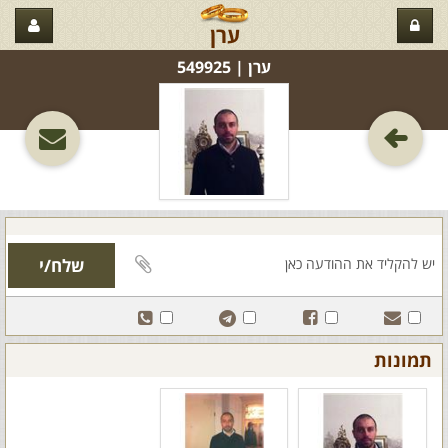
ערן
ערן‏ | 549925
תמונות