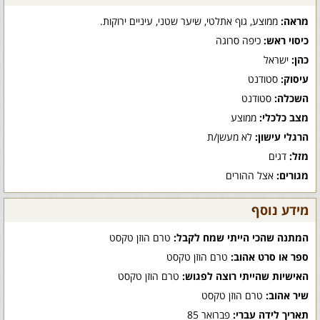
מראה:
ממוצע, גוף אתלטי, שיער שטני, עיניים ירוקות.
כיסוי ראש:
כיפה סרוגה
כהן:
ישראל
עיסוק:
סטודנט
השכלה:
סטודנט
מצב כלכלי:
ממוצע
הרגלי עישון:
לא מעשן/ת
מזל:
דגים
מגורים:
אצל ההורים
מידע נוסף
המתנה שהכי הייתי שמח לקבל:
טרם הוזן טקסט
ספר או סרט אהוב:
טרם הוזן טקסט
האישיות שהייתי רוצה לפגוש:
טרם הוזן טקסט
שיר אהוב:
טרם הוזן טקסט
תאריך לידה עברי:
פברואר 85