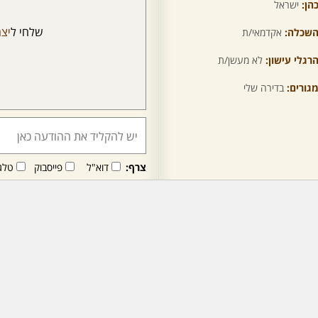
הן:
ישראל
שלחי ל
יצ
שכלה:
אקדמאי/ת
רגלי עישון:
לא מעשן/ת
גורים:
בדירה שלי
צרף:
דוא"ל
פייסבוק
טלג
חבר/ה זה/ו מקבל/ת פני
לרכישת מנוי - לחץ/י כאן