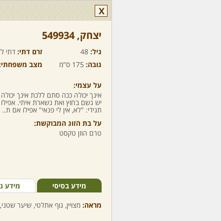
X
יצחק,‏ 549934
גיל:
48
זרם דתי:
דתי לא
גובה:
175 ס"מ
מצב משפחתי:
על עצמי:
אינך יכולה ככה סתם ללכת אינך יכולה ל
יש גשם בחוץ ואת נשארת איתי. אפילו א
תגידי: "לא, אין לי פנאי" אפילו אם ת..
על בת הזוג המבוקשת:
טרם הוזן טקסט
מידע בסיסי
מידע נ
מראה:
מצויין, גוף אתלטי, שיער שטני, 