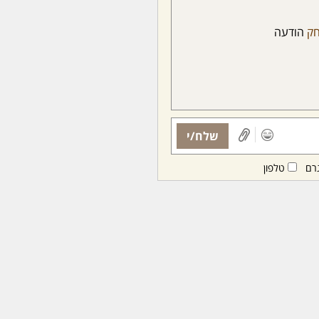
חק
הודעה
שלח/י
רם
טלפון
ות ממנויות/ים בלבד