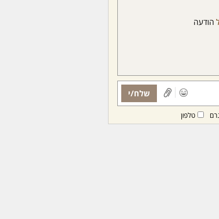
הודעה
שלח/י
רם
טלפון
ות ממנויות/ים בלבד