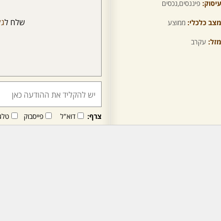
יסוק:
פיננסים,נכסים
שלח ל
גל
צב כלכלי:
ממוצע
זל:
עקרב
צרף:
דוא"ל
פייסבוק
טלג
חבר/ה זה/ו מקבל/ת פני
לרכישת מנוי - לחץ/י כאן