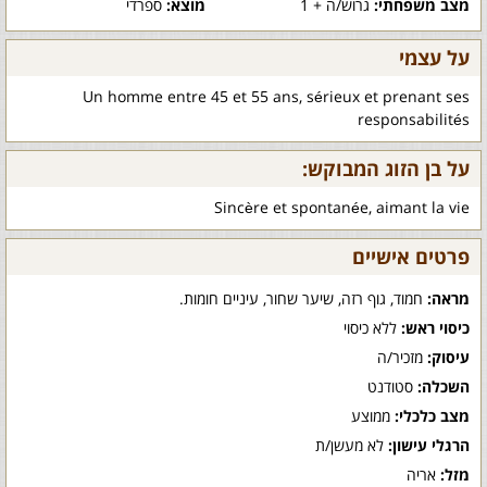
מצב משפחתי:
גרוש/ה + 1
מוצא:
ספרדי
על עצמי
Un homme entre 45 et 55 ans, sérieux et prenant ses
responsabilités
על בן הזוג המבוקש:
Sincère et spontanée, aimant la vie
פרטים אישיים
מראה:
חמוד, גוף רזה, שיער שחור, עיניים חומות.
כיסוי ראש:
ללא כיסוי
עיסוק:
מזכיר/ה
השכלה:
סטודנט
מצב כלכלי:
ממוצע
הרגלי עישון:
לא מעשן/ת
מזל:
אריה