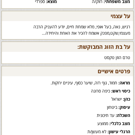
מצב משפחתי:
רווק/ה
מוצא:
ספרדי
על עצמי
רגיש, נאה, בעל אופי, מלא שמחת חיים, יודע להעניק הרבה
מעצמי,שקט,מפנק אשמח להכיר את האחת והיחידה...
על בת הזוג המבוקשת:
טרם הוזן טקסט
פרטים אישיים
מראה:
חמוד, גוף רזה, שיער כסוף, עיניים ירוקות.
כיסוי ראש:
כיפה סרוגה
כהן:
ישראל
עיסוק:
ביטחון
השכלה:
עד תיכונית
מצב כלכלי:
ממוצע
הרגלי עישון:
לא מעשן/ת