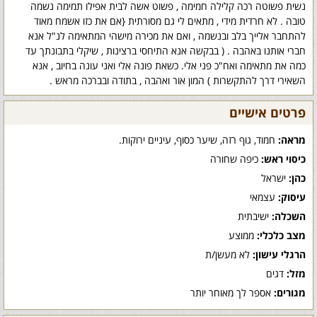
נשית פשוטה רכה קלילה חמימה , פשוט אשה לבית אפילו תמימה נשמה
טובה . לא חרדית מידי , מתאים לי גם מסורתית {אם את כזו אשמח מאוד
להתחבר אלייך בלב ובנשמה , ואם את מכירה מישהי המתאימה לנ"ל אנא
חברי אותנו באהבה . ( בבקשה אנא התיחסי ברצינות , שיקלי בתבונתך עד
כמה את מתאימה ואח"כ פני אלי. כשאת פונה אלי ואני עונה בחיוב , אנא
השאירי דרך להתקשרות ) המון אור ואהבה , בתודה ובברכה מראש .
פרטים אישיים
מראה:
חמוד, גוף רזה, שיער כסוף, עיניים ירוקות.
כיסוי ראש:
כיפה שחורה
כהן:
ישראל
עיסוק:
עצמאי
השכלה:
ישיבתית
מצב כלכלי:
ממוצע
הרגלי עישון:
לא מעשן/ת
מזל:
דגים
מגורים:
אספר לך מאוחר יותר