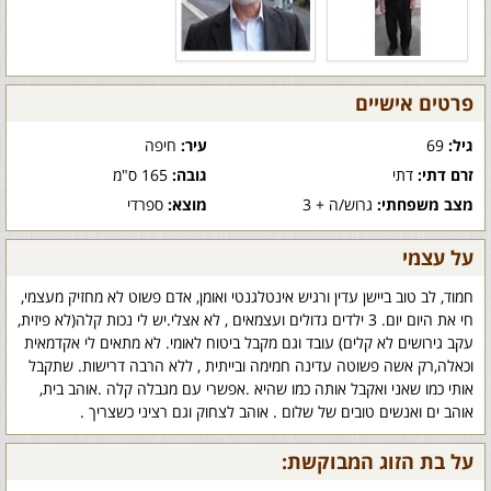
פרטים אישיים
גיל:
69
עיר:
חיפה
זרם דתי:
דתי
גובה:
165 ס"מ
מצב משפחתי:
גרוש/ה + 3
מוצא:
ספרדי
על עצמי
חמוד, לב טוב ביישן עדין ורגיש אינטלגנטי ואומן, אדם פשוט לא מחזיק מעצמי,
חי את היום יום. 3 ילדים גדולים ועצמאים , לא אצלי.יש לי נכות קלה(לא פיזית,
עקב גירושים לא קלים) עובד וגם מקבל ביטוח לאומי. לא מתאים לי אקדמאית
וכאלה,רק אשה פשוטה עדינה חמימה ובייתית , ללא הרבה דרישות. שתקבל
אותי כמו שאני ואקבל אותה כמו שהיא .אפשרי עם מגבלה קלה .אוהב בית,
אוהב ים ואנשים טובים של שלום . אוהב לצחוק וגם רציני כשצריך .
על בת הזוג המבוקשת: