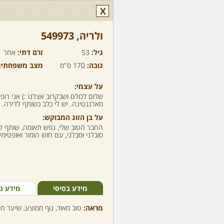
X
ולריה,‏ 549973
גיל:
53
זרם דתי:
אחר
גובה:
170 ס"מ
מצב משפחתי:
על עצמי:
מארגנטינה. יש לי כלב כשותף לדירה. אופס, 
על בן הזוג המבוקש:
החבר הטוב שלי, נפש תאומה, שותף לכל
סובלני וסבלני, עם חוש הומור ואופטימי
מידע בסיסי
מידע נ
מראה:
טוב מאוד, גוף ממוצע, שיער חו