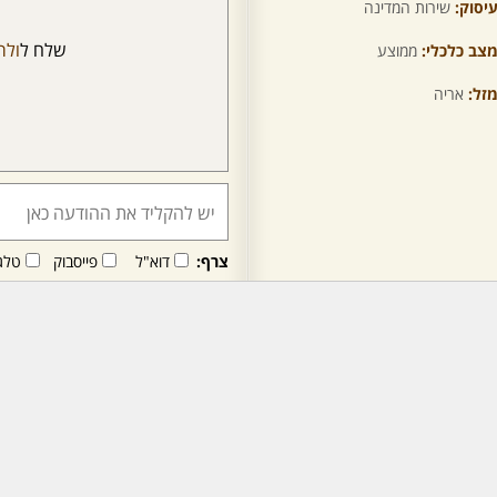
יסוק:
שירות המדינה
שלח ל
ולר
צב כלכלי:
ממוצע
זל:
אריה
צרף:
דוא"ל
פייסבוק
טלג
חבר/ה זה/ו מקבל/ת פני
לרכישת מנוי - לחץ/י כאן