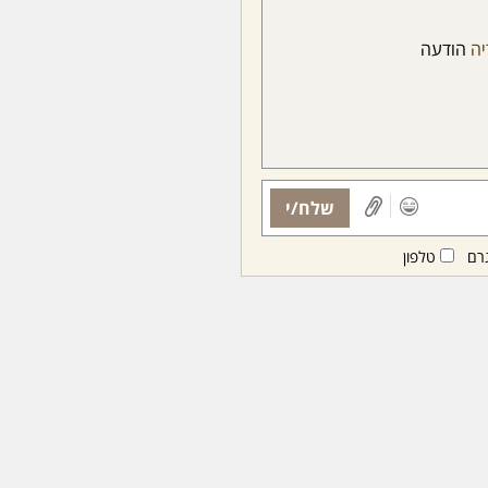
יה
הודעה
שלח/י
רם
טלפון
ות ממנויות/ים בלבד