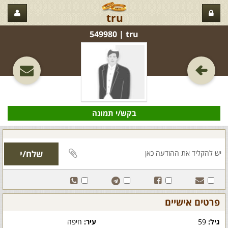
tru
tru‏ | 549980
בקש/י תמונה
פרטים אישיים
גיל:
59
עיר:
חיפה