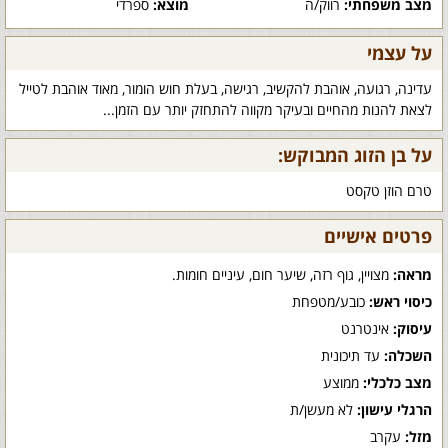
מצב משפחתי:
רווק/ה
מוצא:
ספרדי
על עצמי
עדינה, רגועה, אוהבת להקשיב, רגישה, בעלת חוש הומור, מאוד אוהבת לטייל
לצאת להנות מהחיים ובעיקר מקווה להתחזק יותר עם הזמן...
על בן הזוג המבוקש:
טרם הוזן טקסט
פרטים אישיים
מראה:
מצויין, גוף רזה, שיער חום, עיניים חומות.
כיסוי ראש:
כובע/מטפחת
עיסוק:
אינטרנט
השכלה:
עד תיכונית
מצב כלכלי:
ממוצע
הרגלי עישון:
לא מעשן/ת
מזל:
עקרב