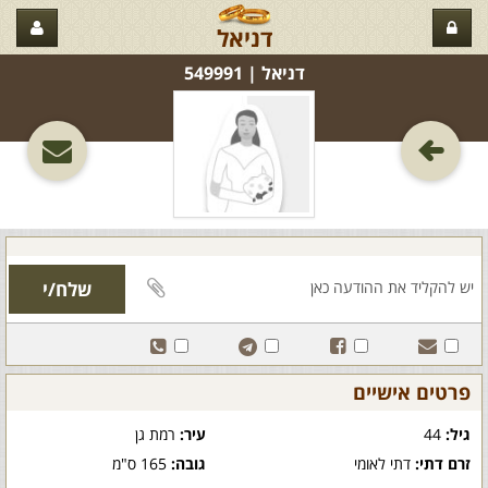
דניאל
דניאל‏ | 549991
פרטים אישיים
גיל:
44
עיר:
רמת גן
זרם דתי:
דתי לאומי
גובה:
165 ס"מ