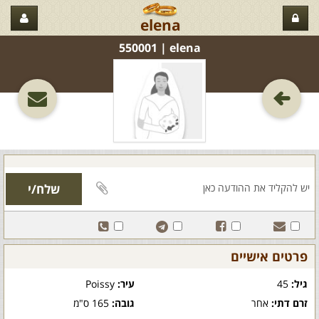
elena
elena‏ | 550001
פרטים אישיים
גיל:
45
עיר:
Poissy
זרם דתי:
אחר
גובה:
165 ס"מ