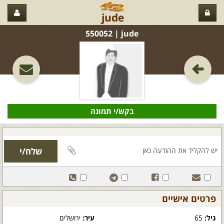
jude
jude‏ | 550052
בקש/י תמונה
פרטים אישיים
גיל:
65
עיר:
ירושלים