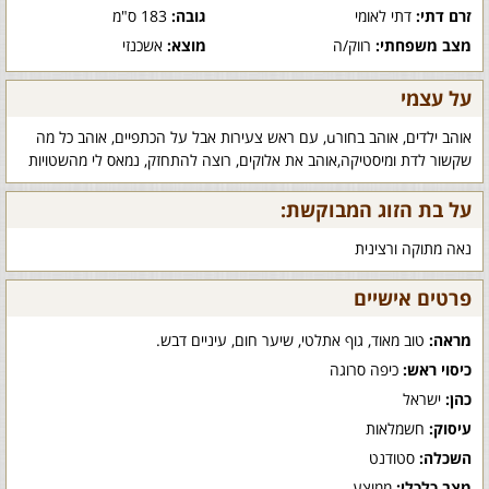
זרם דתי:
דתי לאומי
גובה:
183 ס"מ
מצב משפחתי:
רווק/ה
מוצא:
אשכנזי
על עצמי
אוהב ילדים, אוהב בחורu, עם ראש צעירות אבל על הכתפיים, אוהב כל מה
שקשור לדת ומיסטיקה,אוהב את אלוקים, רוצה להתחזק, נמאס לי מהשטויות
על בת הזוג המבוקשת:
נאה מתוקה ורצינית
פרטים אישיים
מראה:
טוב מאוד, גוף אתלטי, שיער חום, עיניים דבש.
כיסוי ראש:
כיפה סרוגה
כהן:
ישראל
עיסוק:
חשמלאות
השכלה:
סטודנט
מצב כלכלי:
ממוצע