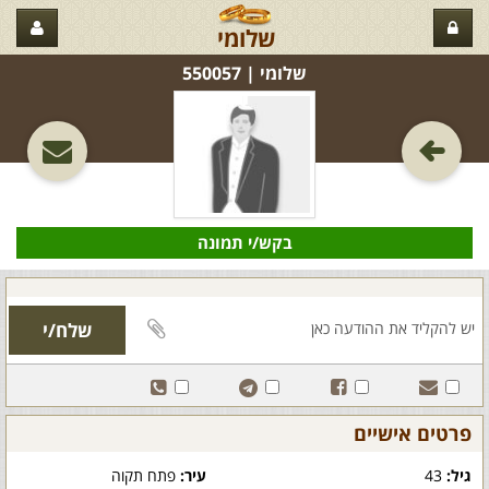
שלומי
שלומי‏ | 550057
בקש/י תמונה
פרטים אישיים
גיל:
43
עיר:
פתח תקוה