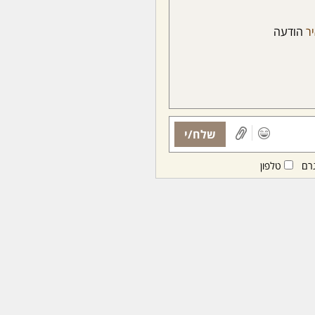
יר
הודעה
שלח/י
רם
טלפון
ות ממנויות/ים בלבד