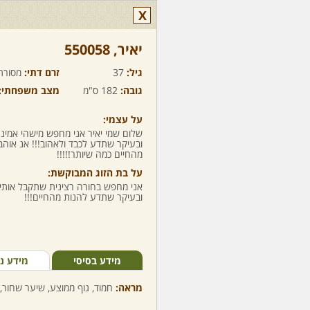
X
יאיר,‏ 550058
גיל:
37
זרם דתי:
מסורת
גובה:
182 ס"מ
מצב משפחתי:
על עצמי:
שלום שמי יאיר אני מחפש מישהי אמינה
ובעיקר שתדע לכבד ולאהוב!!! אנ אוהב
מהחיים כמה שיותר!!!!!
על בת הזוג המבוקשת:
אני מחפש בחורה רצינית שתקבל אותי 
ובעיקר שתדע להנות מהחיים!!!
מידע בסיסי
מידע נ
מראה:
חמוד, גוף ממוצע, שיער שחור, 