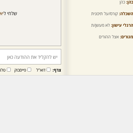
הן:
כהן
שלחי ל
יא
שכלה:
קורס/על תיכונית
רגלי עישון:
לא מעשן/ת
גורים:
אצל ההורים
צרף:
דוא"ל
פייסבוק
טלג
חבר/ה זה/ו מקבל/ת פני
לרכישת מנוי - לחץ/י כאן