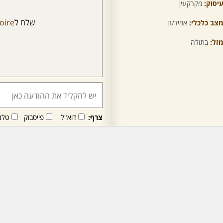
יסוק:
מקרקעין
שלח ל
toire
צב כלכלי:
אמיד/ה
זל:
בתולה
צרף:
דוא"ל
פייסבוק
טלג
חבר/ה זה/ו מקבל/ת פני
לרכישת מנוי - לחץ/י כאן