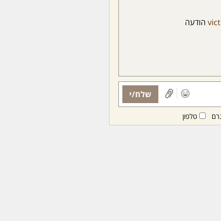
vic
הודעה
שלח/י
רם
טלפון
ות ממנויות/ים בלבד