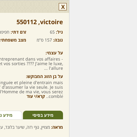
X
victoire,‏ 550112
גיל:
65
זרם דתי:
חפיפנ
גובה:
157 ס"מ
מצב משפחתי:
על עצמי:
Entreprenant dans vos affaires -
 vos sorties ???? J'aime le luxe,
l'allure ...
על בן הזוג המבוקש:
nguée et pleine d'entrain mais
" d'assumer la vie seule. Je suis
s l'Homme de ma vie, vous serez
comblé..
קרא/י עוד
מידע בסיסי
מידע נ
מראה:
מצויין, גוף רזה, שיער בלונד, עי