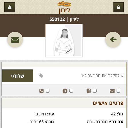
לירון
לירון‏ | 550122
פרטים אישיים
גיל:
42
עיר:
רמת גן
זרם דתי:
חוזר בתשובה
גובה:
163 ס"מ