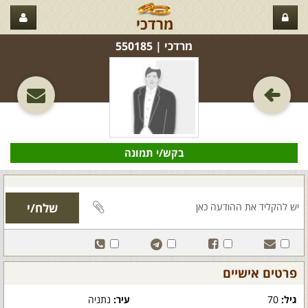
מרדכי
מרדכי‏ | 550185
בקש/י תמונה
פרטים אישיים
גיל:
70
עיר:
נתניה