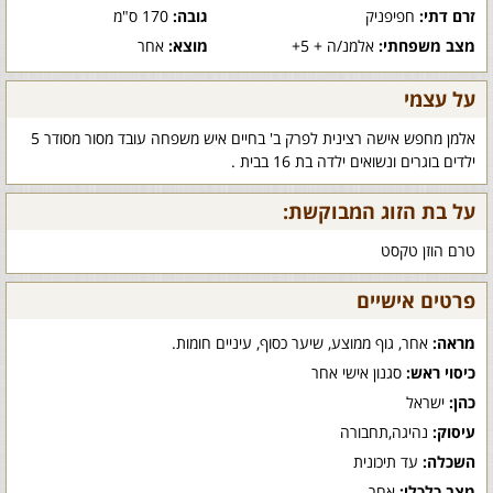
זרם דתי:
חפיפניק
גובה:
170 ס"מ
מצב משפחתי:
אלמנ/ה + 5+
מוצא:
אחר
על עצמי
אלמן מחפש אישה רצינית לפרק ב' בחיים איש משפחה עובד מסור מסודר 5
ילדים בוגרים ונשואים ילדה בת 16 בבית .
על בת הזוג המבוקשת:
טרם הוזן טקסט
פרטים אישיים
מראה:
אחר, גוף ממוצע, שיער כסוף, עיניים חומות.
כיסוי ראש:
סגנון אישי אחר
כהן:
ישראל
עיסוק:
נהיגה,תחבורה
השכלה:
עד תיכונית
מצב כלכלי:
אחר