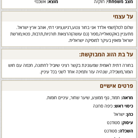
מצב משפחתי:
רווק/ה
מוצא:
אשכנזי
על עצמי
שלום לכולן!שמי אלדד אני בחור צנוע,רגיש,ציוני דתי, אוהב ארץ ישראל.
מתעניין באקטואלייה,ספור (גם עושה)הרצאות תורניות,תרבות, פנאי,מורשת
ישראל ומאזין בעיקר למוסיקה ישראלית.
על בת הזוג המבוקשת:
בחורה דתית לאומית שמעונינת בקשר רציני שיוביל לחתונה, חכמה עם חוש
הומור,משכילה, שנהיה עזר ותמיכה אחד לשני בכל עיניין.
פרטים אישיים
מראה:
חמוד, גוף ממוצע, שיער שחור, עיניים חומות.
כיסוי ראש:
כיפה סרוגה
כהן:
ישראל
עיסוק:
סטודנט
השכלה:
סטודנט