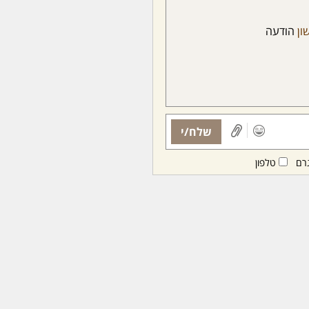
ון
הודעה
שלח/י
רם
טלפון
ות ממנויות/ים בלבד