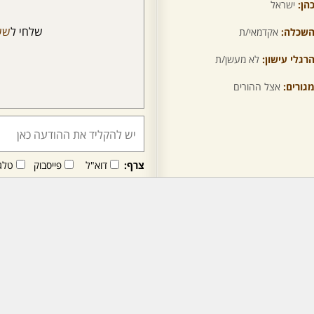
הן:
ישראל
שלחי ל
שש
שכלה:
אקדמאי/ת
רגלי עישון:
לא מעשן/ת
גורים:
אצל ההורים
צרף:
דוא"ל
פייסבוק
טלג
חבר/ה זה/ו מקבל/ת פני
לרכישת מנוי - לחץ/י כאן