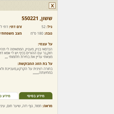
X
ששון,‏ 550221
גיל:
52
זרם דתי:
דתי לא
גובה:
180 ס"מ
מצב משפחתי:
על עצמי:
הנדסאי בניין, מעניין, המתאימה לי תהי
רווק,גר עם ההורים בכיף.יש לי אמא דו
מצאתי עדיין את בחירת חלומותי ,,,,
על בת הזוג המבוקשת:
בחורה רצינית על הקרקע,מעניינת ול
במחיצתה,,,,,,,,
מידע בסיסי
מידע נ
מראה:
חמוד, גוף רזה, שיער חום, עיני