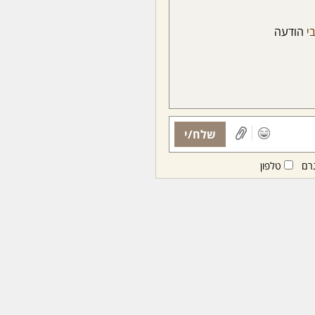
י
הודעה
שלח/י
רם
טלפון
ות ממנויות/ים בלבד