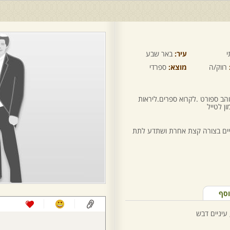
י
עיר:
באר שבע
רווק/ה
מוצא:
ספרדי
הב ספורט .לקרוא ספרים.ליראות
ן לטייל
יים בצורה קצת אחרת ושתדע לתת
וסף
עיניים דבש