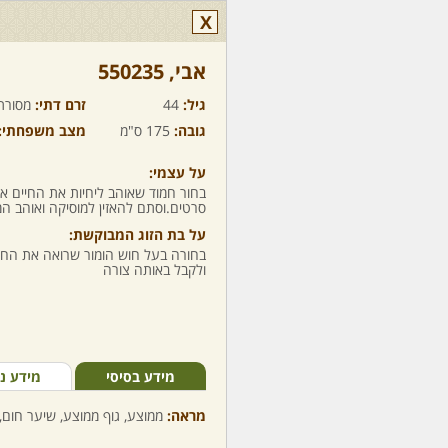
X
אבי,‏ 550235
גיל:
44
זרם דתי:
מסורת
גובה:
175 ס"מ
מצב משפחתי:
על עצמי:
בחור חמוד שאוהב ליחיות את החיים או
סרטים.וסתם להאזין למוסיקה ואוהב המו
על בת הזוג המבוקשת:
בחורה בעל חוש הומור שרואה את הח
ולקבל באותה צורה
מידע בסיסי
מידע נ
מראה:
ממוצע, גוף ממוצע, שיער חום, 