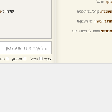
הן:
ישראל
שלחי ל
אב
שכלה:
קורס/על תיכונית
רגלי עישון:
לא מעשן/ת
גורים:
אספר לך מאוחר יותר
צרף:
דוא"ל
פייסבוק
טלג
חבר/ה זה/ו מקבל/ת פני
לרכישת מנוי - לחץ/י כאן