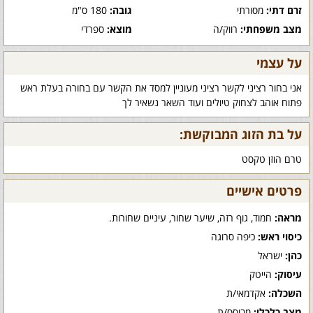
זרם דתי:
מסורתי
גובה:
180 ס"מ
מצב משפחתי:
רווק/ה
מוצא:
ספרדי
על עצמי
אני בחור רציני לקשר רציני מעוניין למסד את הקשר עם בחורה בעלת ראש
פתוח אוהב לצחוק טיולים ועוד השאר נשאיר לך
על בת הזוג המבוקשת:
טרם הוזן טקסט
פרטים אישיים
מראה:
חמוד, גוף רזה, שיער שחור, עיניים שחורות.
כיסוי ראש:
כיפה סרוגה
כהן:
ישראל
עיסוק:
הייטק
השכלה:
אקדמאי/ת
מצב כלכלי:
מבוסס/ת