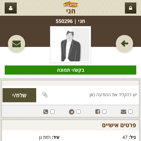
חגי
חגי‏ | 550296
בקש/י תמונה
פרטים אישיים
גיל:
47
עיר:
רמת גן