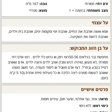
זרם דתי:
מסורתי
גובה:
167 ס"מ
מצב משפחתי:
גרוש/ה + 1
מוצא:
ספרדי
על עצמי
אמא ואשה אוהבת את החיים, אוהבת יופי ומקומות יפים, אוהבת בית וילדים,
ואוהבת לראות את השקיעה.
על בן הזוג המבוקש:
מחפשת גבר בגילאים 50-56רצוי רווק או גרוש בלי ילדים . רצוי אדם דתי
מסורתי ,לא מעשן ,שיהיה רגיש וסבלן אוהב ילדים ורוצה ילדים .אדם שאוהב
לטייל בטבע ובחו"ל. רצוי אדם משכיל או לימודי תעודה .הכי חשוב משהו
שאוהב לעשות ספורט ריצה הליכה או כל פעילות פיזית אחרת.(5-10 ק"מ
ביום).
פרטים אישיים
מראה:
אחר, גוף אתלטי, שיער חום, עיניים חומות.
כיסוי ראש:
ללא כיסוי