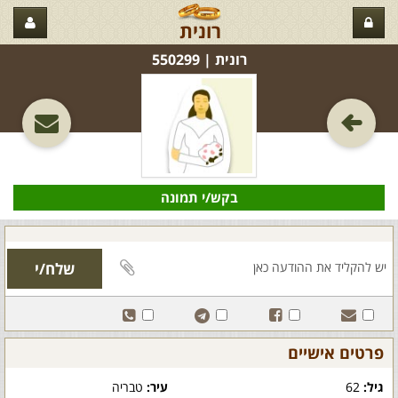
רונית
רונית‏ | 550299
בקש/י תמונה
פרטים אישיים
גיל:
62
עיר:
טבריה