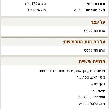
זרם דתי:
דתי
גובה:
170 ס"מ
מצב משפחתי:
רווק/ה
מוצא:
ספרדי
על עצמי
טרם הוזן טקסט
על בת הזוג המבוקשת:
טרם הוזן טקסט
פרטים אישיים
מראה:
מצויין, גוף אחר, שיער שחור, עיניים חומות.
כיסוי ראש:
כיפת עור
כהן:
ישראל
עיסוק:
אחר
השכלה:
עד תיכונית
מצב כלכלי:
ממוצע