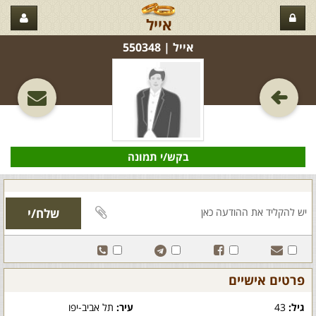
אייל
אייל‏ | 550348
בקש/י תמונה
פרטים אישיים
גיל:
43
עיר:
תל אביב-יפו