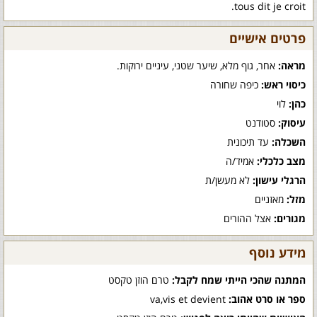
tous dit je croit.
פרטים אישיים
מראה:
אחר, גוף מלא, שיער שטני, עיניים ירוקות.
כיסוי ראש:
כיפה שחורה
כהן:
לוי
עיסוק:
סטודנט
השכלה:
עד תיכונית
מצב כלכלי:
אמיד/ה
הרגלי עישון:
לא מעשן/ת
מזל:
מאזניים
מגורים:
אצל ההורים
מידע נוסף
המתנה שהכי הייתי שמח לקבל:
טרם הוזן טקסט
ספר או סרט אהוב:
va,vis et devient