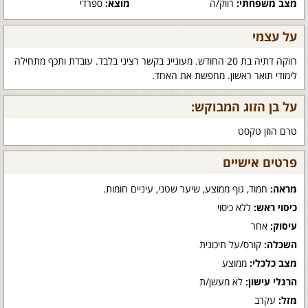
מצב משפחתי:
רווק/ה
מוצא:
ספרדי
על עצמי
רווקה דתיה בת 20 החודש. מעוניינ בקשר רציני בלבד. עובדת ותכף מתחילה
לימודי תואר ראשון. מחפשת את האחד.
על בן הזוג המבוקש:
טרם הוזן טקסט
פרטים אישיים
מראה:
חמוד, גוף ממוצע, שיער שטני, עיניים חומות.
כיסוי ראש:
ללא כיסוי
עיסוק:
אחר
השכלה:
קורס/על תיכונית
מצב כלכלי:
ממוצע
הרגלי עישון:
לא מעשן/ת
מזל:
עקרב