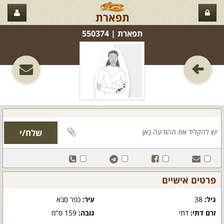
תפארת
תפארת‏ | 550374
פרטים אישיים
גיל:
38
עיר:
כפר סבא
זרם דתי:
דתי
גובה:
159 ס"מ