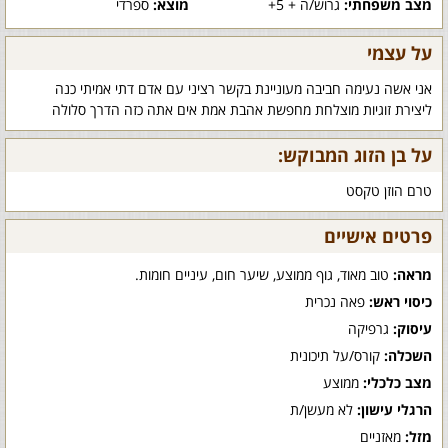
מצב משפחתי:
גרוש/ה + 5+
מוצא:
ספרדי
על עצמי
אני אשה נעימה חביבה מעוניינת בקשר רציני עם אדם דתי אמיתי כנה
ליצירת זוגיות מוצלחת מחפשת אהבת אמת אים אתה כזה הדרך סלולה
על בן הזוג המבוקש:
טרם הוזן טקסט
פרטים אישיים
מראה:
טוב מאוד, גוף ממוצע, שיער חום, עיניים חומות.
כיסוי ראש:
פאה נכרית
עיסוק:
גרפיקה
השכלה:
קורס/על תיכונית
מצב כלכלי:
ממוצע
הרגלי עישון:
לא מעשן/ת
מזל:
מאזניים