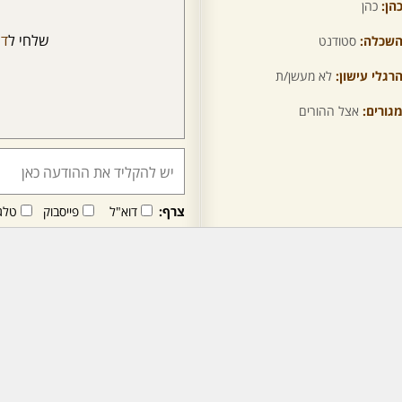
הן:
כהן
שלחי ל
דו
שכלה:
סטודנט
רגלי עישון:
לא מעשן/ת
גורים:
אצל ההורים
צרף:
דוא"ל
פייסבוק
טלג
חבר/ה זה/ו מקבל/ת פני
לרכישת מנוי - לחץ/י כאן