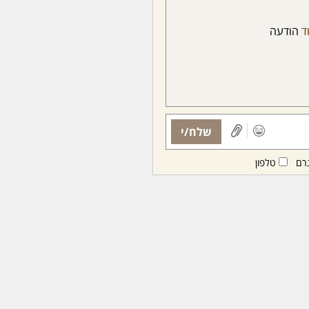
ד
הודעה
שלח/י
רם
טלפון
ות ממנויות/ים בלבד