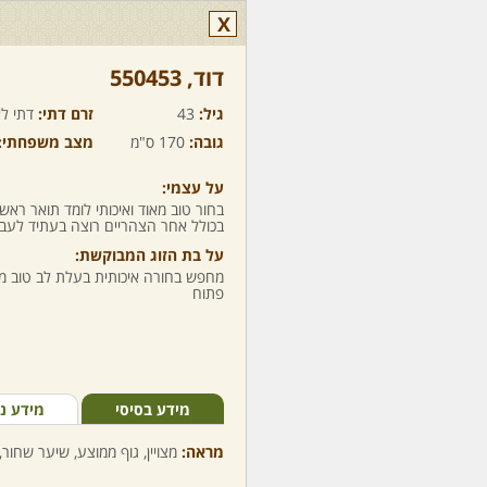
X
דוד,‏ 550453
גיל:
43
זרם דתי:
דתי לא
גובה:
170 ס"מ
מצב משפחתי:
על עצמי:
בחור טוב מאוד ואיכותי לומד תואר ראש
בכולל אחר הצהריים רוצה בעתיד לעב
על בת הזוג המבוקשת:
מחפש בחורה איכותית בעלת לב טוב מ
פתוח
מידע בסיסי
מידע נ
מראה:
מצויין, גוף ממוצע, שיער שחור,