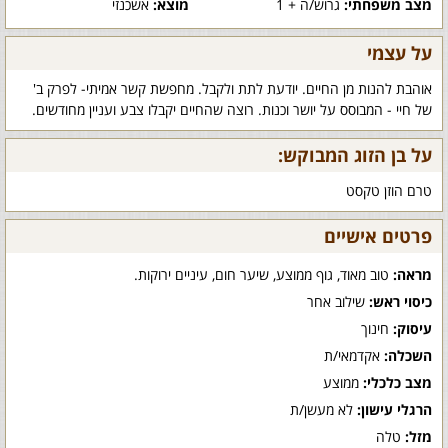
מצב משפחתי:
גרוש/ה + 1
מוצא:
אשכנזי
על עצמי
אוהבת להנות מן החיים. יודעת לתת ולקבל. מחפשת קשר אמיתי- לפרק ב'
של חיי - המבוסס על יושר וכנות. רוצה שהחיים יקבלו צבע ועניין מחודשים.
על בן הזוג המבוקש:
טרם הוזן טקסט
פרטים אישיים
מראה:
טוב מאוד, גוף ממוצע, שיער חום, עיניים ירוקות.
כיסוי ראש:
שילוב אחר
עיסוק:
חינוך
השכלה:
אקדמאי/ת
מצב כלכלי:
ממוצע
הרגלי עישון:
לא מעשן/ת
מזל:
טלה