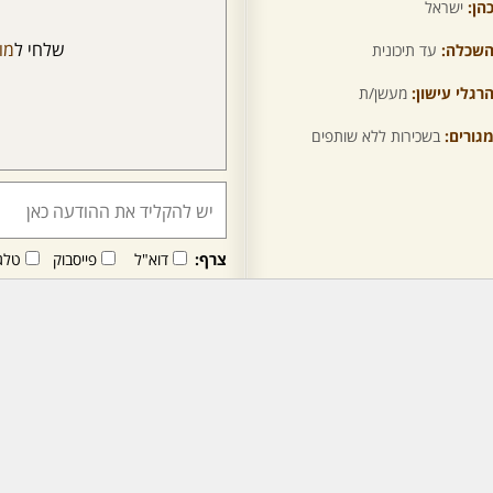
הן:
ישראל
שלחי ל
מו
שכלה:
עד תיכונית
רגלי עישון:
מעשן/ת
גורים:
בשכירות ללא שותפים
צרף:
דוא"ל
פייסבוק
טלג
חבר/ה זה/ו מקבל/ת פני
לרכישת מנוי - לחץ/י כאן