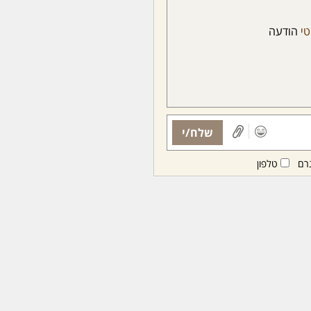
טי
הודעה
שלח/י
רם
טלפון
ות ממנויות/ים בלבד