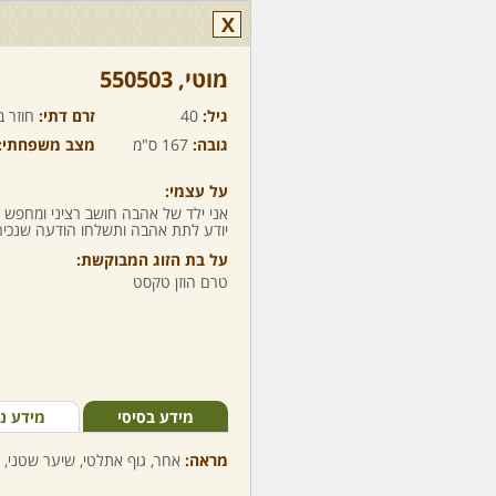
X
מוטי,‏ 550503
גיל:
40
זרם דתי:
חוזר ב
גובה:
167 ס"מ
מצב משפחתי:
על עצמי:
אני ילד של אהבה חושב רציני ומחפש 
יודע לתת אהבה ותשלחו הודעה שנכיר 
על בת הזוג המבוקשת:
טרם הוזן טקסט
מידע בסיסי
מידע נ
מראה:
אחר, גוף אתלטי, שיער שטני, ע