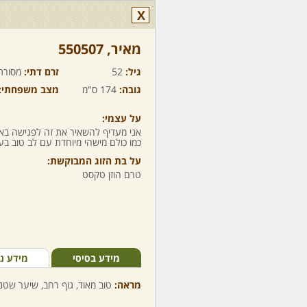
X
מאיר,‏ 550507
גיל:
52
זרם דתי:
מסורת
גובה:
174 ס"מ
מצב משפחתי:
על עצמי:
אני מעדיף להשאיר את זה לפגישה בארב
כמו כולם מישהי מיוחדת עם לב טוב בעלת
על בת הזוג המבוקשת:
טרם הוזן טקסט
מידע בסיסי
מידע נ
מראה:
טוב מאוד, גוף רחב, שיער שטני,