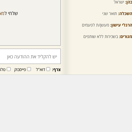
הן:
ישראל
שלחי ל
מא
שכלה:
תואר שני
רגלי עישון:
מעשן/ת לפעמים
גורים:
בשכירות ללא שותפים
צרף:
דוא"ל
פייסבוק
טלג
חבר/ה זה/ו מקבל/ת פני
לרכישת מנוי - לחץ/י כאן