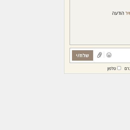
יר
הודעה
שלח/י
רם
טלפון
ות ממנויות/ים בלבד