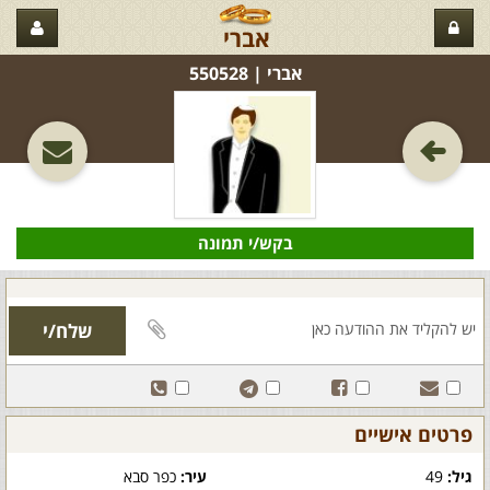
אברי
אברי‏ | 550528
בקש/י תמונה
פרטים אישיים
גיל:
49
עיר:
כפר סבא