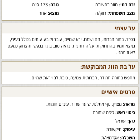
זרם דתי:
חוזר בתשובה
גובה:
173 ס"מ
מצב משפחתי:
רווק/ה
מוצא:
אחר
על עצמי
בס"ד. בחור חברותי, חם ושמח. ירא שמיים, עובד וקובע עיתים בכולל בעירי,
נמצא תמיד בהתחזקות ועליה רוחנית. נראה טוב, בוגר בנפשי והצחוק כמעט
לא זז ממני.
על בת הזוג המבוקשת:
מחפש בחורה חמודה, חברותית צנועה, טובת לב ויראת שמיים.
פרטים אישיים
מראה:
מצויין, גוף אתלטי, שיער שחור, עיניים חומות.
כיסוי ראש:
כיפה שחורה
כהן:
ישראל
עיסוק:
תיקשורת
השכלה:
אקדמאי/ת