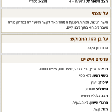
מצב משפחתי:
גרוש/ה + 4
מוצא:
ספרדי
על עצמי
אישה רגישה, אכותית,מפנקת א מאוד מאוד לקשר האושר לא במרחקים,ולא
מעבר לים,הוא בתוך ליבנו קיים.
על בן הזוג המבוקש:
טרם הוזן טקסט
פרטים אישיים
מראה:
מצויין, גוף ממוצע, שיער חום, עיניים חומות.
כיסוי ראש:
ללא כיסוי
עיסוק:
ייעוץ
השכלה:
סטודנט
מצב כלכלי:
ממוצע
הרגלי עישון:
לא מעשן/ת
מזל:
קשת