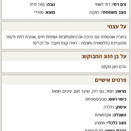
זרם דתי:
דתי לאומי
גובה:
160 ס"מ
מצב משפחתי:
רווק/ה
מוצא:
ספרדי
על עצמי
בחורה אופטמית עם הרבה אנרגיות(חיוביות ושמחת חיים ,אוהבת לתת ולעזור.
מתעניינת בפלוסופיה וחוכמה - ראיה קצת מעבר על דברים!
על בן הזוג המבוקש:
טרם הוזן טקסט
פרטים אישיים
מראה:
חמוד, גוף רזה, שיער חום, עיניים חומות.
כיסוי ראש:
כובע/מטפחת
עיסוק:
כלכלה
השכלה:
אקדמאי/ת
מצב כלכלי:
ממוצע
הרגלי עישון:
לא מעשן/ת