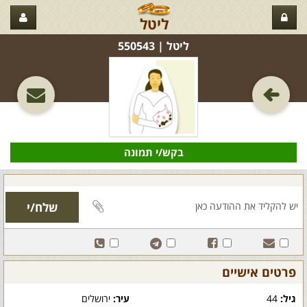
ליטל
ליטל‏ | 550543
בקש/י תמונה
פרטים אישיים
גיל:
44
עיר:
ירושלים