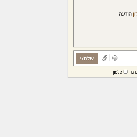
ון
הודעה
שלח/י
רם
טלפון
ות ממנויות/ים בלבד