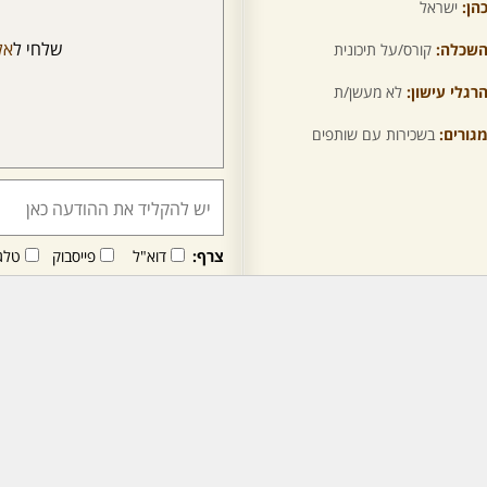
הן:
ישראל
שלחי ל
אל
שכלה:
קורס/על תיכונית
רגלי עישון:
לא מעשן/ת
גורים:
בשכירות עם שותפים
צרף:
דוא"ל
פייסבוק
טלג
חבר/ה זה/ו מקבל/ת פני
לרכישת מנוי - לחץ/י כאן