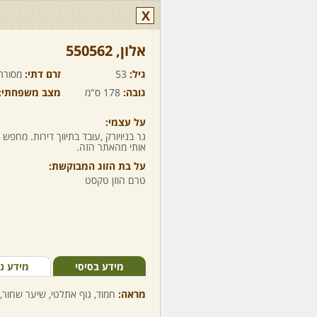
X
אלון,‏ 550562
גיל:
53
זרם דתי:
מסורת
גובה:
178 ס"מ
מצב משפחתי:
על עצמי:
גר בניויורק ,עובד בתיווך דירות. מחפש
אותי מהאתר הזה.
על בת הזוג המבוקשת:
טרם הוזן טקסט
מידע בסיסי
מידע נ
מראה:
חמוד, גוף אתלטי, שיער שחור, 