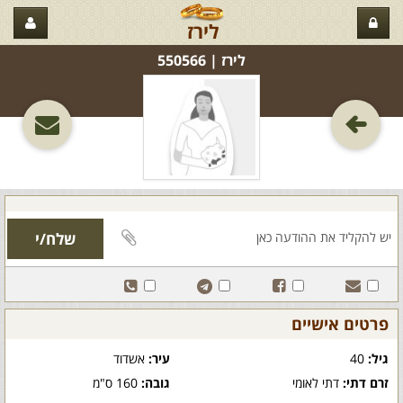
לירז
לירז‏ | 550566
פרטים אישיים
גיל:
40
עיר:
אשדוד
זרם דתי:
דתי לאומי
גובה:
160 ס"מ