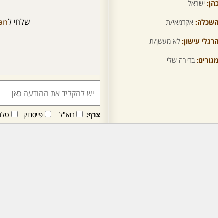
הן:
ישראל
שלחי ל
an
שכלה:
אקדמאי/ת
רגלי עישון:
לא מעשן/ת
גורים:
בדירה שלי
צרף:
דוא"ל
פייסבוק
טלג
חבר/ה זה/ו מקבל/ת פני
לרכישת מנוי - לחץ/י כאן