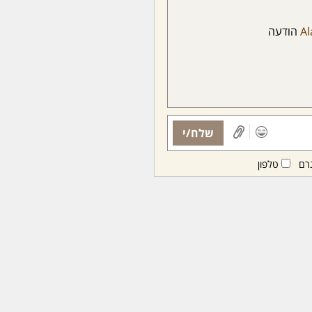
Al
הודעה
שלח/י
רם
טלפון
ות ממנויות/ים בלבד